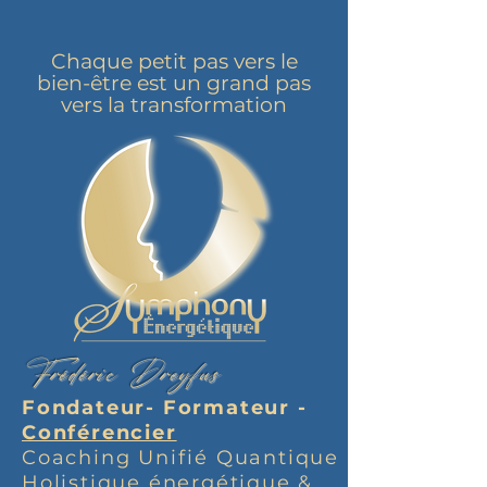
Chaque petit pas vers le
bien-être est un grand pas
vers la transformation
Frédéric Dreyfus
Fondateur- Formateur -
Conférencier
Coaching Unifié Quantique
Holistique énergétique &