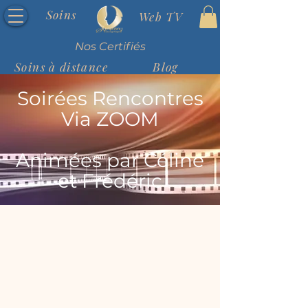
Soins
Web TV
Nos Certifiés
Soins à distance
Blog
Soirées Rencontres
Via ZOOM
Animées par Céline
et Frédéric