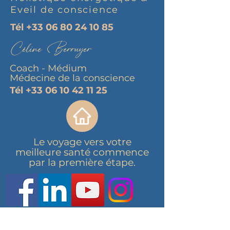
Eveil de conscience
Tél
+33 06 80 24 10 85
Céline Berruyer
Coach - Médium
Médecine de la conscience
Tél
+33 06 10 42 11 25
Le voyage vers votre
meilleure santé commence
par la première étape.
12 rue de l'ancien Chef Lieu
Les Vergers du Château