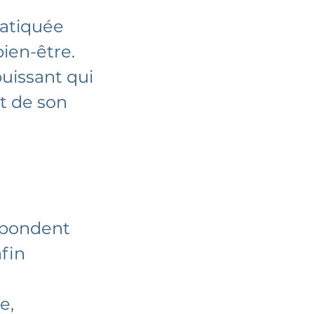
ratiquée
ien-être.
uissant qui
et de son
répondent
afin
e,