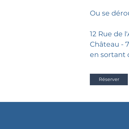
​Ou se déro
12 Rue de l
Château - 
en sortant 
Réserver