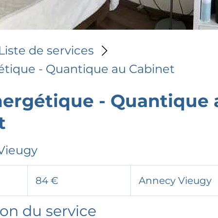
Liste de services
étique - Quantique au Cabinet
nergétique - Quantique 
t
Vieugy
84
euros
84 €
Annecy Vieugy
ion du service