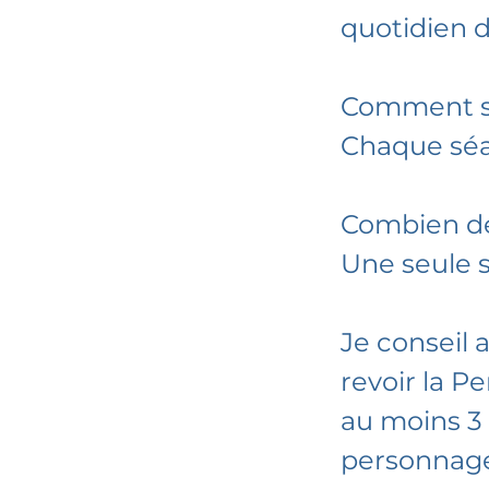
quotidien 
Comment se
Chaque séa
Combien de
Une seule s
Je conseil
revoir la P
au moins 3 
personnage