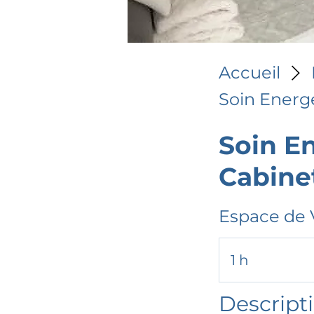
Accueil
Soin Energ
Soin E
Cabine
Espace de 
1 h
1
Descript