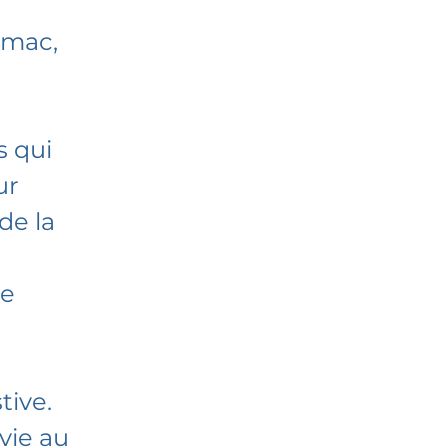
omac,
s qui
ur
de la
ue
tive.
vie au