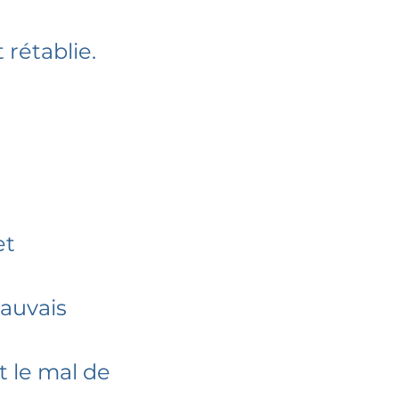
rétablie​.
et
mauvais
t le mal de