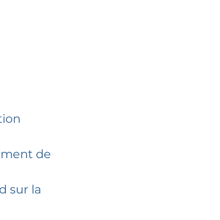
tion
nement de
 sur la