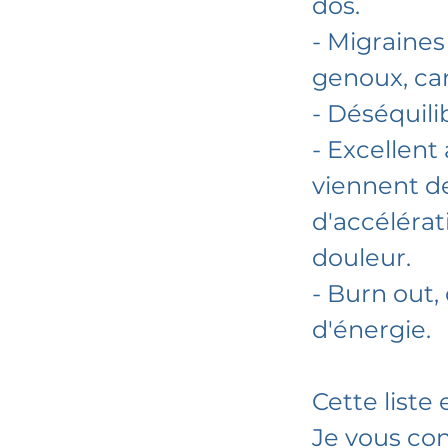
dos.
- Migraines
genoux, can
- Déséquil
- Excellen
viennent de
d'accélérati
douleur.
- Burn out,
d'énergie.
Cette liste
Je vous con