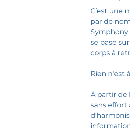
C’est une m
par de nomb
​Symphony É
se base sur 
corps à ret
Rien n'est à
À partir de
sans effort 
d'harmonise
information