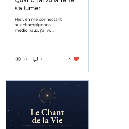
s'allumer
Hier, en me connectant
aux champignons
médicinaux, j'ai vu
quelque chose. La grille
axionale terrestre s'est
allumée. Et j'ai enfin
compris OCO — le
diamant sous nos pieds,
18
1
5
et le champignon, cette