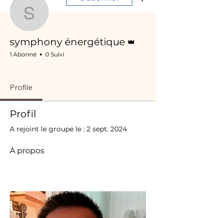
symphony énergétique
Administrateur
symphony énergétique
1 Abonné
0 Suivi
Frédéric Dreyfus
+
4
Profile
Profil
A rejoint le groupe le : 2 sept. 2024
À propos