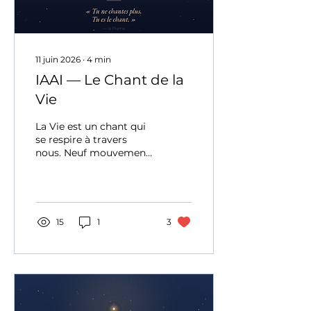
11 juin 2026
∙
4
min
IAAI — Le Chant de la
Vie
La Vie est un chant qui
se respire à travers
nous. Neuf mouvements
— de la chambre du
silence au souffle
conscientisé — pour se
souvenir de qui l'on est.
15
1
3