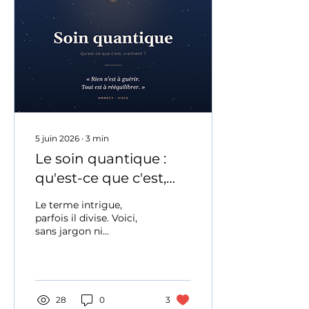
5 juin 2026
∙
3
min
Le soin quantique :
qu'est-ce que c'est,
vraiment ?
Le terme intrigue,
parfois il divise. Voici,
sans jargon ni
promesse, ce qu'est —
et ce que n'est pas — un
soin quantique…
28
0
3