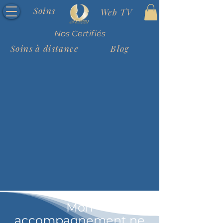
Soins
Web TV
Nos Certifiés
Soins à distance
Blog
Mon
accompagnement ne