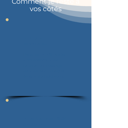
Comment je reste à
vos côtés
✦ Un email
personnalisé
Dans les 24-48h après
votre séance, vous
recevez un message
qui vous accompagne
dans votre intégration.
✦ Les Matinales · 8h30
chaque matin