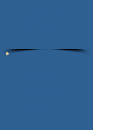
Votre ancrage quotidien.
En live sur YouTube,
Facebook
et Instagram — gratuit,
depuis chez vous.
✦ Un message si
besoin
Une question ? Une
émotion qui remonte ?
Je suis là.
06 80 24 10
85