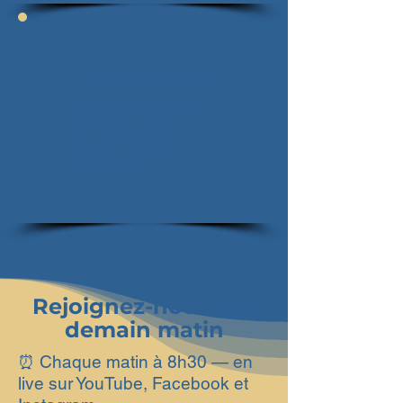
✦ Une nouvelle séance
Votre corps vous dira
quand il est prêt
pour aller plus loin.
Écoutez-le.
Rejoignez-nous dès
demain matin
⏰ Chaque matin à 8h30 — en
live sur YouTube, Facebook et