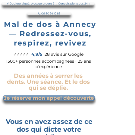
⚡ Douleur aiguë, blocage urgent ? → Consultation sous 24h
📞 06 80 24 10 85
Mal de dos à Annecy
— Redressez-vous,
respirez, revivez
⭐⭐⭐⭐⭐
4,9/5
28 avis sur Google
1500+ personnes accompagnées · 25 ans
d'expérience
Des années à serrer les
dents. Une séance. Et le dos
qui se déplie.
Je réserve mon appel découverte
Vous en avez assez de ce
dos qui dicte votre