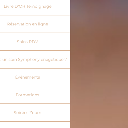
Livre D'OR Temoignage
Réservation en ligne
Soins RDV
t un soin Symphony enegetique ?
Événements
Formations
Soirées Zoom