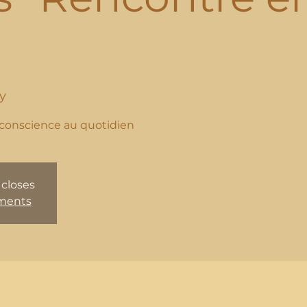
y
 closes
ements