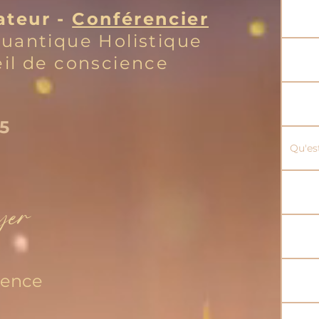
ateur -
Conférencier
uantique Holistique
il de conscience
85
Qu'es
yer
ience