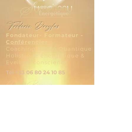
Frédéric Dreyfus
Fondateur- Formateur -
Conférencier
Coaching Unifié Quantique
Holistique énergétique &
Eveil de conscience
Tél
+33 06 80 24 10 85
Céline Berruyer
Coach - Médium
Médecine de la conscience
Tél
+33 06 10 42 11 25