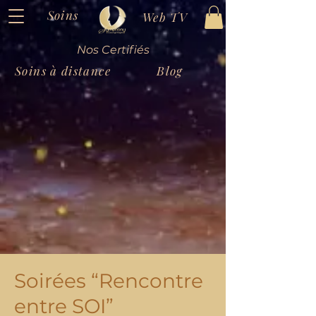
Soins
Web TV
Nos Certifiés
Soins à distance
Blog
Soirées “Rencontre
entre SOI”