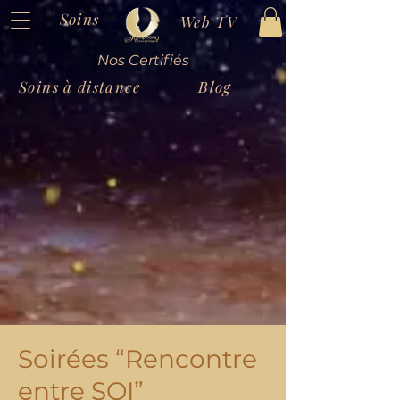
Soins
Web TV
Nos Certifiés
Soins à distance
Blog
Soirées “Rencontre
entre SOI”