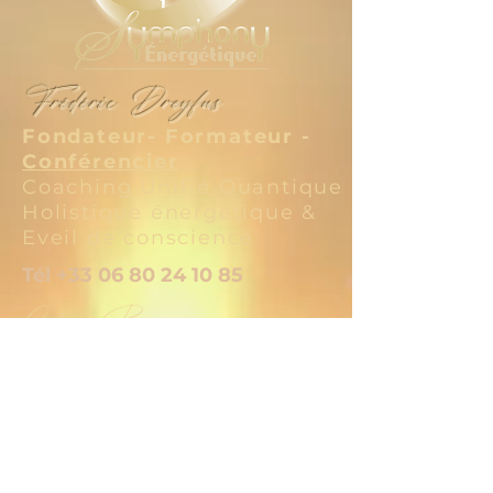
Frédéric Dreyfus
Fondateur- Formateur -
Conférencier
Coaching Unifié Quantique
Holistique énergétique &
Eveil de conscience
Tél
+33 06 80 24 10 85
Céline Berruyer
Coach - Médium
Médecine de la conscience
Tél
+33 06 10 42 11 25