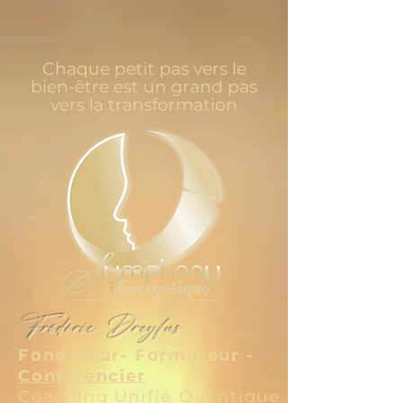
Chaque petit pas vers le
bien-être est un grand pas
vers la transformation
Frédéric Dreyfus
Fondateur- Formateur -
Conférencier
Coaching Unifié Quantique