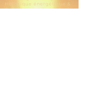
Holistique énergétique &
Eveil de conscience
Tél
+33 06 80 24 10 85
Céline Berruyer
Coach - Médium
Médecine de la conscience
Tél
+33 06 10 42 11 25
Le voyage vers votre
meilleure santé commence
par la première étape.
12 rue de l'ancien Chef Lieu