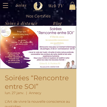
Soins
Web TV
Nos Certifiés
Soins à distance
Blog
Soirées “Rencontre
entre SOI”
lun. 27 janv.
  |  
Annecy
L’Art de vivre la nouvelle conscience au