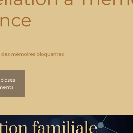
ance
s des mémoires bloquantes
 closes
ements