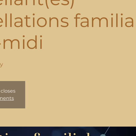
lations familia
-midi
y
 closes
ements