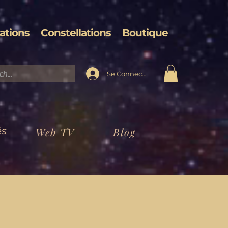
ations
Constellations
Boutique
Se Connecter
és
Web TV
Blog