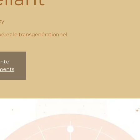
cy
ibérez le transgénérationnel
ente
ements