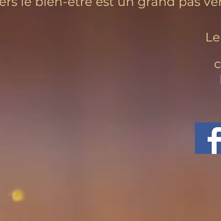
rs le bien-être est un grand pas ve
Le