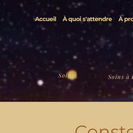
Accueil
À quoi s'attendre
À pr
Soins
Soins à 
Conste