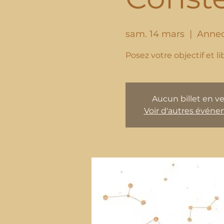
sam. 14 mars
  |  
Anne
Posez votre objectif et l
Aucun billet en v
Voir d'autres évén