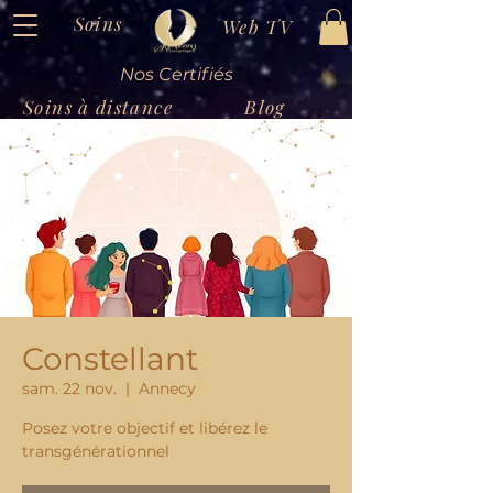
Soins
Web TV
Nos Certifiés
Soins à distance
Blog
Constellant
sam. 22 nov.
  |  
Annecy
Posez votre objectif et libérez le
transgénérationnel