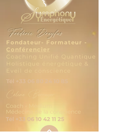
Frédéric Dreyfus
Fondateur- Formateur -
Conférencier
Coaching Unifié Quantique
Holistique énergétique &
Eveil de conscience
Tél
+33 06 80 24 10 85
Céline Berruyer
Coach - Médium
Médecine de la conscience
Tél
+33 06 10 42 11 25