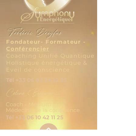
Frédéric Dreyfus
Fondateur- Formateur -
Conférencier
Coaching Unifié Quantique
Holistique énergétique &
Eveil de conscience
Tél
+33 06 80 24 10 85
Céline Berruyer
Coach - Médium
Médecine de la conscience
Tél
+33 06 10 42 11 25