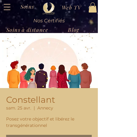
Soins
Web TV
Nos Certifiés
Soins à distance
Blog
Constellant
sam. 25 avr.
  |  
Annecy
Posez votre objectif et libérez le
transgénérationnel