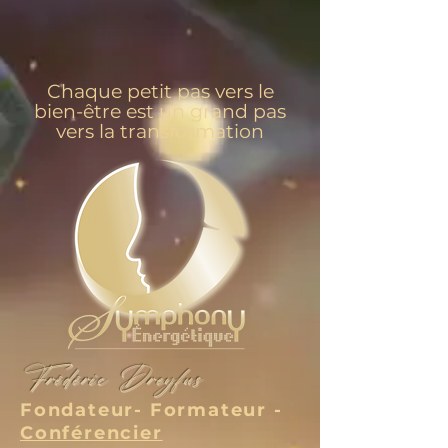
Chaque petit pas vers le
bien-être est un grand pas
vers la transformation
Frédéric Dreyfus
Fondateur- Formateur -
Conférencier