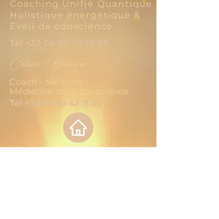
Coaching Unifié Quantique
Holistique énergétique &
Eveil de conscience
Tél
+33 06 80 24 10 85
Céline Berruyer
Coach - Médium
Médecine de la conscience
Tél
+33 06 10 42 11 25
Le voyage vers votre
meilleure santé commence
par la première étape.