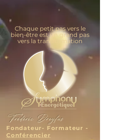
Chaque petit pas vers le
bien-être est un grand pas
vers la transformation
Frédéric Dreyfus
Fondateur- Formateur -
Conférencier