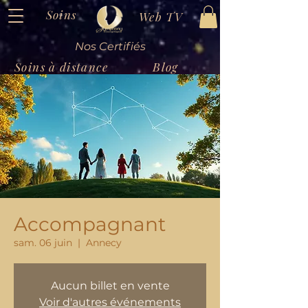
Soins
Web TV
Nos Certifiés
Soins à distance
Blog
Accompagnant
sam. 06 juin
  |  
Annecy
Aucun billet en vente
Voir d'autres événements