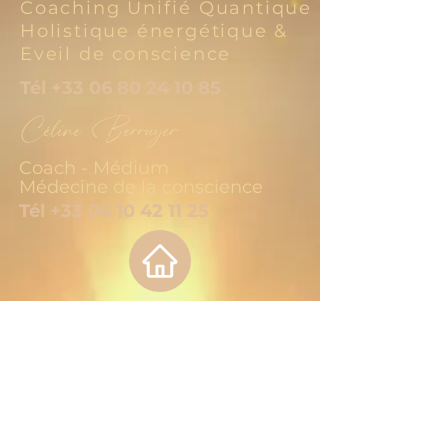
Coaching Unifié Quantique
Holistique énergétique &
Eveil de conscience
Tél
+33 06 80 24 10 85
Céline Berruyer
Coach - Médium
Médecine de la conscience
Tél
+33 06 10 42 11 25
Le voyage vers votre
meilleure santé commence
par la première étape.