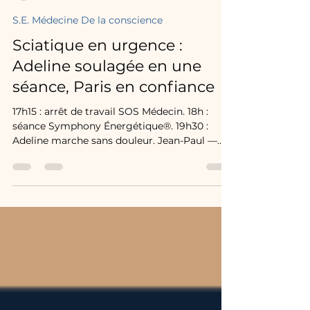
symphony énergétique
14 avr.
4 min de lecture
S.E. Médecine De la conscience
Sciatique en urgence :
Adeline soulagée en une
séance, Paris en confiance
17h15 : arrêt de travail SOS Médecin. 18h :
séance Symphony Énergétique®. 19h30 :
Adeline marche sans douleur. Jean-Paul —
venu pour accompagner — repart lui aussi
touché. 48h plus tard : Paris.