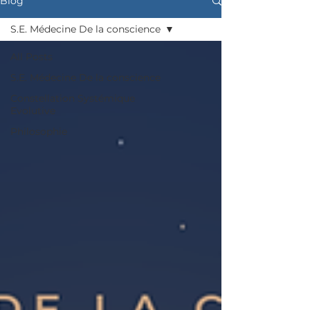
Blog
S.E. Médecine De la conscience
All Posts
S.E. Médecine De la conscience
Constellation Systémique
Evolutive
Philosophie