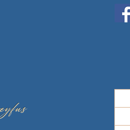
eyfus