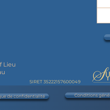
f Lieu
au
SIRET 35222157600049
Conditions généra
que de confidentialité