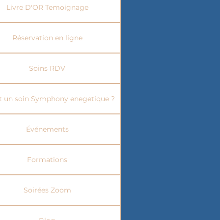
Livre D'OR Temoignage
Réservation en ligne
Soins RDV
t un soin Symphony enegetique ?
Événements
Formations
Soirées Zoom