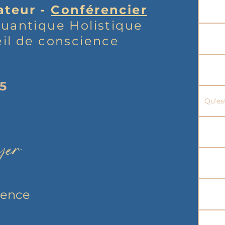
ateur -
Conférencier
uantique Holistique
il de conscience
85
Qu'es
yer
ience